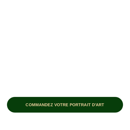
Objectifs
 :
• Nikkor 24-70mm f/4 S
• Helios 44mm
• Tamron 70-300mm
Trépied
 : K&F Concept
Logiciel de Retouche : 
Skylum Lumin
s dans un univers autre ? Confiez-moi votre vision, je la 
COMMANDEZ VOTRE PORTRAIT D'ART