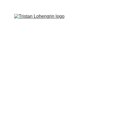
Accueil
Musiques
Photographies
Fictions Sonores
Boutique
hotographe, son œuvre, son matéri
C’est par amour pour le cinéma que l’envie 