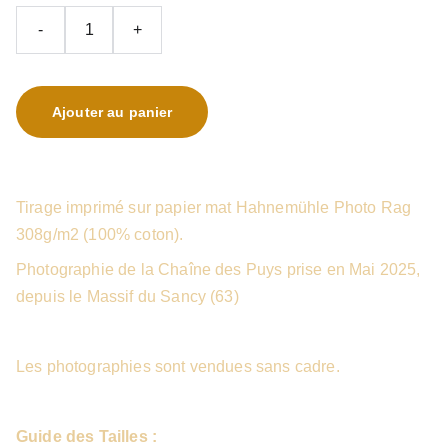
-
+
Ajouter au panier
Tirage imprimé sur papier mat Hahnemühle Photo Rag
308g/m2 (100% coton).
Photographie de la Chaîne des Puys prise en Mai 2025,
depuis le Massif du Sancy (63)
Les photographies sont vendues sans cadre.
Guide des Tailles :