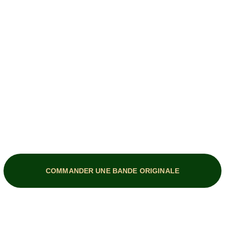
e identité sonore unique ou d'une Bande Originale
moignent de mon savoir-faire : discutons ensemble 
COMMANDER UNE BANDE ORIGINALE