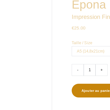
Epona
Impression Fin
€25.00
Taille / Size
-
+
Ajouter au panie