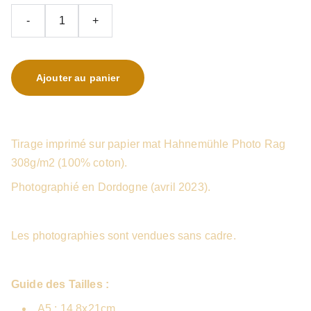
-
+
Ajouter au panier
Tirage imprimé sur papier mat Hahnemühle Photo Rag
308g/m2 (100% coton).
Photographié en Dordogne (avril 2023).
Les photographies sont vendues sans cadre.
Guide des Tailles :
A5 : 14,8x21cm