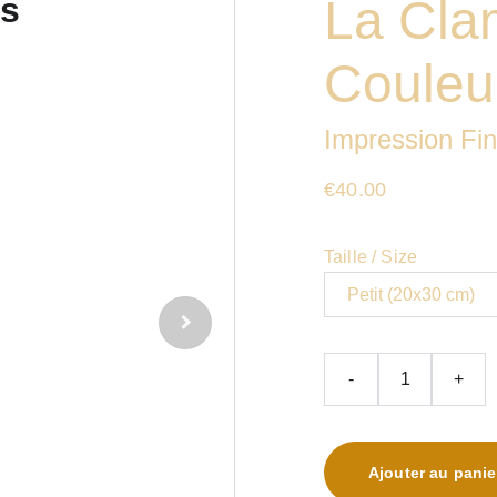
La Cla
Couleu
Impression Fin
€40.00
Taille / Size
-
+
Ajouter au panie