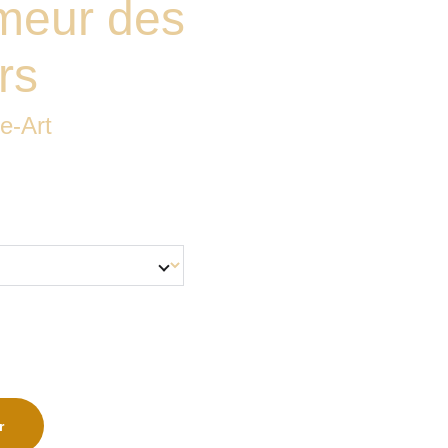
meur des
rs
e-Art
r