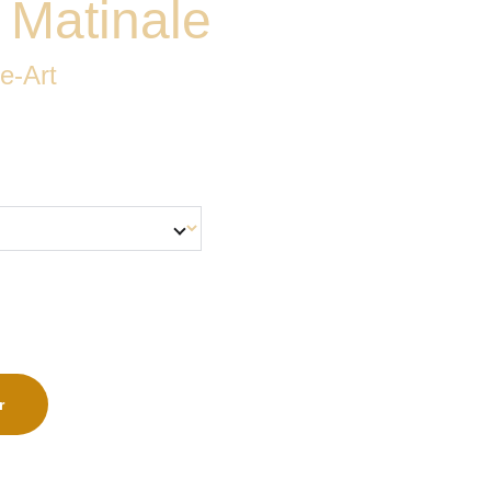
 Matinale
e-Art
r