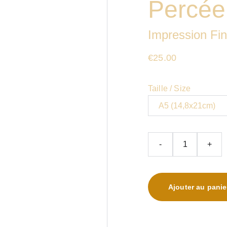
Percée
Impression Fin
€25.00
Taille / Size
-
+
Ajouter au panie