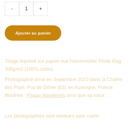
-
+
Ajouter au panier
Tirage imprimé sur papier mat Hahnemühle Photo Rag
308g/m2 (100% coton).
Photographie prise en Septembre 2023 dans la Chaîne
des Puys, Puy de Dôme (63), en Auvergne, France.
Modèles :
Pagan Wanderers
ainsi que sa sœur.
Les photographies sont vendues sans cadre.