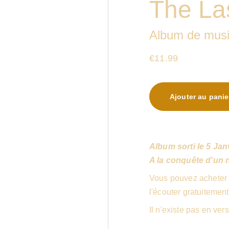
The La
Album de musiq
€11.99
Ajouter au panie
Album sorti le 5 Jan
A la conquête d'un n
Vous pouvez acheter 
l'écouter gratuitement
Il n'existe pas en ver