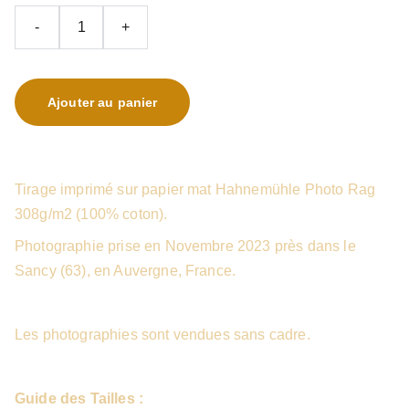
-
+
Ajouter au panier
Tirage imprimé sur papier mat Hahnemühle Photo Rag
308g/m2 (100% coton).
Photographie prise en Novembre 2023 près dans le
Sancy (63), en Auvergne, France.
Les photographies sont vendues sans cadre.
Guide des Tailles :